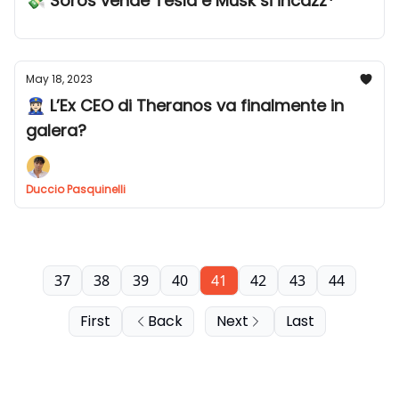
💸 Soros vende Tesla e Musk si incazz*
May 18, 2023
👮🏻‍♀️ L’Ex CEO di Theranos va finalmente in
galera?
Duccio Pasquinelli
37
38
39
40
41
42
43
44
First
Back
Next
Last