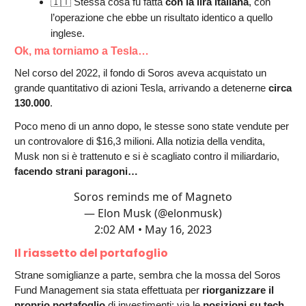
🇮🇹 Stessa cosa fu fatta
con la lira italiana
, con
l’operazione che ebbe un risultato identico a quello
inglese.
Ok, ma torniamo a Tesla…
Nel corso del 2022, il fondo di Soros aveva acquistato un
grande quantitativo di azioni Tesla, arrivando a detenerne
circa
130.000
.
Poco meno di un anno dopo, le stesse sono state vendute per
un controvalore di $16,3 milioni. Alla notizia della vendita,
Musk non si è trattenuto e si è scagliato contro il miliardario,
facendo strani paragoni…
Soros reminds me of Magneto
— Elon Musk (@elonmusk)
2:02 AM • May 16, 2023
Il riassetto del portafoglio
Strane somiglianze a parte, sembra che la mossa del Soros
Fund Management sia stata effettuata per
riorganizzare il
proprio portafoglio
di investimenti: via le
posizioni su tech