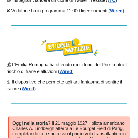
🟣 Instagram: lancerà un clone di Twitter in estate?(
TC
)
❌ Vodafone ha in programma 11.000 licenziamenti (
Wired
)
💰 L’Emilia Romagna ha ottenuto molti fondi del Pnrr contro il
rischio di frane e alluvioni (
Wired
)
♨️ Il dispositivo che permette agli arti fantasma di sentire il
calore (
Wired
)
Oggi nella storia
?
Il 21 maggio 1927 il pilota americano
Charles A. Lindbergh atterra a Le Bourget Field di Parigi,
completando con successo il primo volo transatlantico in