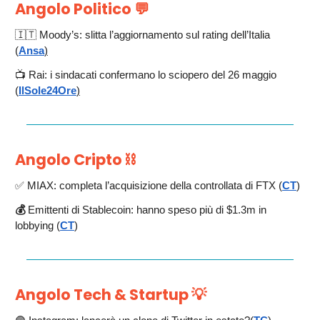
Angolo Politico
💬
🇮🇹 Moody’s: slitta l’aggiornamento sul rating dell’Italia
(
Ansa
)
📺 Rai: i sindacati confermano lo sciopero del 26 maggio
(
IlSole24Ore
)
Angolo Cripto
⛓️
✅ MIAX: completa l’acquisizione della controllata di FTX (
CT
)
💰
Emittenti di Stablecoin: hanno speso più di $1.3m in
lobbying (
CT
)
Angolo Tech & Startup
💡