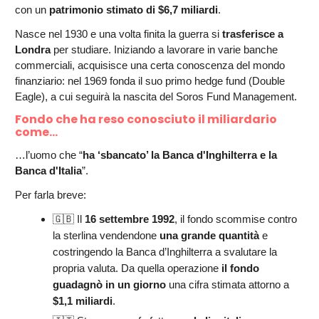
con un
patrimonio stimato di $6,7 miliardi
.
Nasce nel 1930 e una volta finita la guerra si
trasferisce a
Londra
per studiare. Iniziando a lavorare in varie banche
commerciali, acquisisce una certa conoscenza del mondo
finanziario: nel 1969 fonda il suo primo hedge fund (Double
Eagle), a cui seguirà la nascita del Soros Fund Management.
Fondo che ha reso conosciuto il miliardario
come…
…l’uomo che “
ha ‘sbancato’ la Banca d'Inghilterra e la
Banca d'Italia
”.
Per farla breve:
🇬🇧 Il
16 settembre 1992
, il fondo scommise contro
la sterlina vendendone
una grande quantità
e
costringendo la Banca d’Inghilterra a svalutare la
propria valuta. Da quella operazione
il fondo
guadagnò in un giorno
una cifra stimata attorno a
$1,1 miliardi
.