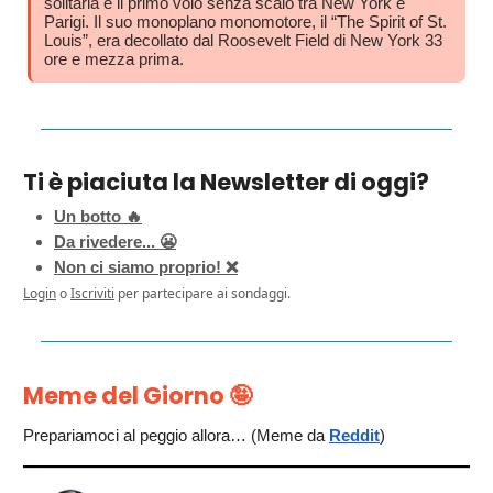
solitaria e il primo volo senza scalo tra New York e
Parigi. Il suo monoplano monomotore, il “The Spirit of St.
Louis”, era decollato dal Roosevelt Field di New York 33
ore e mezza prima.
Ti è piaciuta la Newsletter di oggi?
Un botto 🔥
Da rivedere... 😬
Non ci siamo proprio! ❌
Login
o
Iscriviti
per partecipare ai sondaggi.
Meme del Giorno
🤪
Prepariamoci al peggio allora… (Meme da
Reddit
)