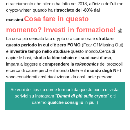
ritracciamento che bitcoin ha fatto nel 2018, all'inizio dell'ultimo
crypto-winter, quando ha
ritracciato del -80% dai
Cosa fare in questo
massimi
.
momento? Investi in formazione!
💰
La cosa più sensata lato crypto ora come ora è
sfruttare
questo periodo in cui c'è zero FOMO
(Fear Of Missing Out)
e
investire tempo nello studiare
questo mondo.Cerca di
capire le basi,
studia la blockchain e i suoi casi d'uso
,
impara a leggere e
comprendere la
tokenomics
dei protocolli
e cerca di capire perché il mondo
DeFi
e il
mondo degli NFT
sono considerati così rivoluzionari da così tante persone.
Se vuoi dei tips su come formarti da questo punto di vista,
scrivici su Instagram "
Dimmi di più sulle crypto
" e ti
daremo
qualche consiglio
in più :)