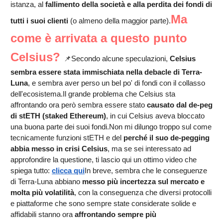
istanza, al
fallimento della società e alla perdita dei fondi di
Ma
tutti i suoi clienti
(o almeno della maggior parte).
come è arrivata a questo punto
Celsius?
📌Secondo alcune speculazioni,
Celsius
sembra essere stata immischiata nella debacle di Terra-
Luna
, e sembra aver perso un bel po' di fondi con il collasso
dell'ecosistema.Il grande problema che Celsius sta
affrontando ora però sembra essere stato
causato dal de-peg
di stETH (staked Ethereum)
, in cui Celsius aveva bloccato
una buona parte dei suoi fondi.Non mi dilungo troppo sul come
tecnicamente funzioni stETH e del
perché il suo de-pegging
abbia messo in crisi Celsius
, ma se sei interessato ad
approfondire la questione, ti lascio qui un ottimo video che
spiega tutto:
clicca qui
In breve, sembra che le conseguenze
di Terra-Luna abbiano
messo più incertezza sul mercato e
molta più volatilità
, con la conseguenza che diversi protocolli
e piattaforme che sono sempre state considerate solide e
affidabili stanno ora
affrontando sempre più