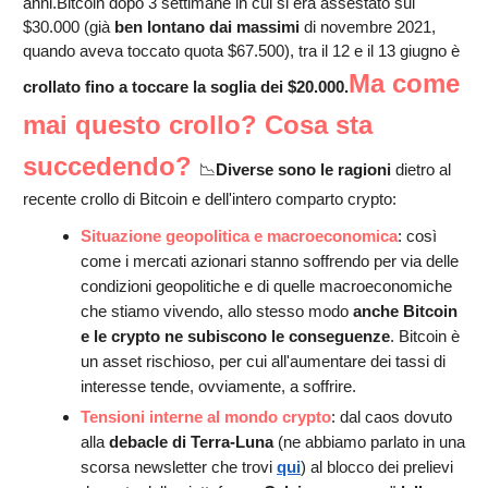
anni.Bitcoin dopo 3 settimane in cui si era assestato sui
$30.000 (già
ben lontano dai massimi
di novembre 2021,
quando aveva toccato quota $67.500), tra il 12 e il 13 giugno è
Ma come
crollato fino a toccare la soglia dei $20.000.
mai questo crollo? Cosa sta
succedendo?
📉
Diverse sono le ragioni
dietro al
recente crollo di Bitcoin e dell'intero comparto crypto:
Situazione geopolitica e macroeconomica
: così
come i mercati azionari stanno soffrendo per via delle
condizioni geopolitiche e di quelle macroeconomiche
che stiamo vivendo, allo stesso modo
anche Bitcoin
e le crypto ne subiscono le conseguenze
. Bitcoin è
un asset rischioso, per cui all'aumentare dei tassi di
interesse tende, ovviamente, a soffrire.
Tensioni interne al mondo crypto
: dal caos dovuto
alla
debacle di Terra-Luna
(ne abbiamo parlato in una
scorsa newsletter che trovi
qui
) al blocco dei prelievi