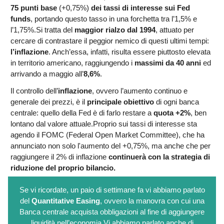
75 punti base
(+0,75%)
dei tassi di interesse sui Fed
funds
, portando questo tasso in una forchetta tra l’1,5% e
l’1,75%.Si tratta del
maggior rialzo dal 1994
, attuato per
cercare di contrastare il peggior nemico di questi ultimi tempi:
l’inflazione
. Anch’essa, infatti, risulta essere piuttosto elevata
in territorio americano, raggiungendo i
massimi da 40 anni
ed
arrivando a maggio all’
8,6%
.
Il controllo dell’
inflazione
, ovvero l’aumento continuo e
generale dei prezzi, è il
principale obiettivo
di ogni banca
centrale: quello della Fed è di farlo restare a
quota +2%
, ben
lontano dal valore attuale.Proprio sui tassi di interesse sta
agendo il FOMC (Federal Open Market Committee), che ha
annunciato non solo l'aumento del +0,75%, ma anche che per
raggiungere il 2% di inflazione
continuerà con la strategia di
riduzione del proprio bilancio.
Se vi ricordate, un paio di settimane fa vi abbiamo parlato
del
Quantitative Easing
, ovvero la manovra con cui una
Banca centrale acquista obbligazioni al fine di aggiungere
liquidità nell’economia.
Vi abbiamo parlato anche di