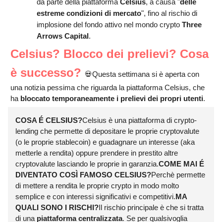
da parte della piattaforma
Celsius
, a causa "
delle
estreme condizioni di mercato
", fino al rischio di
implosione del fondo attivo nel mondo crypto
Three
Arrows Capital
.
Celsius? Blocco dei prelievi? Cosa
è successo?
💀Questa settimana si è aperta con
una notizia pessima che riguarda la piattaforma Celsius, che
ha
bloccato temporaneamente i prelievi dei propri utenti
.
COSA É CELSIUS?
Celsius è una piattaforma di crypto-
lending che permette di depositare le proprie cryptovalute
(o le proprie stablecoin) e guadagnare un interesse (aka
metterle a rendita) oppure prendere in prestito altre
cryptovalute lasciando le proprie in garanzia.
COME MAI É
DIVENTATO COSÌ FAMOSO CELSIUS?
Perchè permette
di mettere a rendita le proprie crypto in modo molto
semplice e con interessi significativi e competitivi.
MA
QUALI SONO I RISCHI?
Il rischio principale è che si tratta
di una
piattaforma centralizzata
. Se per qualsivoglia