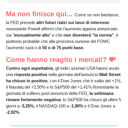
Ma non finisce qui...
Come se non bastasse,
la FED prevede
altri futuri rialzi sui tassi di interesse
:
nonostante Powell affermi che l’aumento appena annunciato
sia "
inusualmente alto
” e che
non diventerà “la norma"
, è
piuttosto probabile che alla prossima riunione del FOMC
l’aumento sarà o di
50 o di 75 punti base
.
Come hanno reagito i mercati? 💸
Contro ogni aspettativa
, gli indici azionari USA hanno avuto
una
risposta positiva
nella giornata dell’annuncio.
Wall Street
ha chiuso in positivo
, con il Dow Jones che è salito del +1%,
il Nasdaq del +2,50% e lo S&P500 del +1,41%.Nonostante la
giornata di sollievo post-annuncio della FED,
la settimana
rimane fortemente negativa
: lo S&P500 ha chiuso gli ultimi 5
giorni a
-3,25%,
il NASDAQ-100 a
-1,90%
e il Dow Jones a
-2,92%.