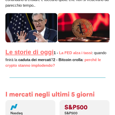
parecchio tempo..
Le storie di oggi
1 -
La FED alza i tassi
:
quando
finirà la
caduta
dei
mercati
?
2 - Bitcoin
crolla
:
perché le
crypto stanno implodendo?