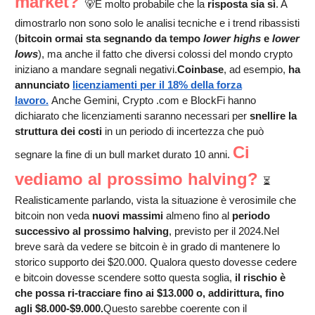
market?
🐻É molto probabile che la
risposta sia sì
. A
dimostrarlo non sono solo le analisi tecniche e i trend ribassisti
(
bitcoin ormai sta segnando da tempo
lower highs
e
lower
lows
), ma anche il fatto che diversi colossi del mondo crypto
iniziano a mandare segnali negativi.
Coinbase
, ad esempio,
ha
annunciato
licenziamenti per il 18% della forza
lavoro.
Anche Gemini, Crypto .com e BlockFi hanno
dichiarato che licenziamenti saranno necessari per
snellire la
struttura dei costi
in un periodo di incertezza che può
Ci
segnare la fine di un bull market durato 10 anni.
vediamo al prossimo halving?
⏳
Realisticamente parlando, vista la situazione è verosimile che
bitcoin non veda
nuovi massimi
almeno fino al
periodo
successivo al prossimo halving
, previsto per il 2024.Nel
breve sarà da vedere se bitcoin è in grado di mantenere lo
storico supporto dei $20.000. Qualora questo dovesse cedere
e bitcoin dovesse scendere sotto questa soglia,
il rischio è
che possa ri-tracciare fino ai $13.000 o, addirittura, fino
agli $8.000-$9.000.
Questo sarebbe coerente con il