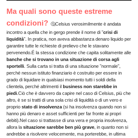
Ma quali sono queste estreme
condizioni?
🤔Celsius verosimilmente è andata
incontro a quella che in gergo prende il nome di "
crisi di
liquidità
". In pratica, non aveva abbastanza denaro liquido per
garantire tutte le richieste di prelievo che le stavano
pervenendo.É la stessa condizione che capita solitamente alle
banche che si trovano in una situazione di corsa agli
sportelli
. Sulla carta si tratta di una situazione "normale",
perché nessun istituto finanziario è costruito per essere in
grado di liquidare in qualsiasi momento tutti i soldi della
clientela, perché altrimenti il
business non starebbe in
piedi
.Ciò che è davvero da capire nel caso di Celsius, più che
altro, è se si tratti di una sola crisi di liquidità o di un vero e
proprio
stato di insolvenza
(si ha insolvenza quando non si
hanno più denaro e asset sufficienti per far fronte ai propri
debiti).Nel caso si trattasse di una vera e propria insolvenza,
allora la
situazione sarebbe ben più grave
, in quanto non si
andrebbe a risolvere velocemente, ma porterebbe, in ultima