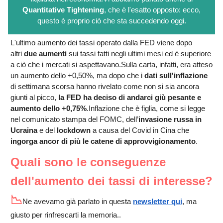
Quantitative Tightening
, che è l'esatto opposto: ecco,
questo è proprio ciò che sta succedendo oggi.
L'ultimo aumento dei tassi operato dalla FED viene dopo
altri
due aumenti
sui tassi fatti negli ultimi mesi ed è superiore
a ciò che i mercati si aspettavano.Sulla carta, infatti, era atteso
un aumento dello +0,50%, ma dopo che i
dati sull'inflazione
di settimana scorsa hanno rivelato come non si sia ancora
giunti al picco,
la FED ha deciso di andarci giù pesante e
aumento dello +0,75%
.Inflazione che è figlia, come si legge
nel comunicato stampa del FOMC, dell’
invasione russa in
Ucraina
e del
lockdown
a causa del Covid in Cina che
ingorga ancor di più le catene di approvvigionamento
.
Quali sono le conseguenze
dell'aumento dei tassi di interesse?
📉
Ne avevamo già parlato in questa
newsletter qui
, ma
giusto per rinfrescarti la memoria..