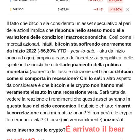
Il fatto che bitcoin sia considerato un asset speculativo al pari
delle azioni implica che
risponda nello stesso modo alla
variazione delle condizioni macroeconomiche
.
Così come i
mercati azionari, infatti,
bitcoin sta soffrendo enormemente
da inizio 2022
(
-56,80%
YTD
-
year-to-date
- aka da inizio
anno ad oggi), proprio a causa dell'incertezza geopolitica, delle
spinte inflazionistiche e dell'
adeguamento della politica
monetaria
(aumento dei tassi e riduzione del bilancio).
Bitcoin
come si comporta in recessione? Chi lo sa
Un altro aspetto
da considerare è che
bitcoin e le crypto non hanno mai
veramente vissuto in una recessione vera
. Sarà tutta da
vedere la reazione e i rendimenti che questi asset avranno
in
questa fase del ciclo economico
.
Il dubbio è chiaro:
rimarrà
la correlazione
con i mercati azionari? Si romperà e le crypto
torneranno a vita? O forse (più verosimilmente)
inizierà il
É arrivato il bear
vero inverno per le crypto?