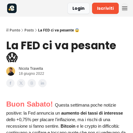
Login
Iscriviti
il Punto
Posts
La FED ci va pesante 😱
La FED ci va pesante
😱
Nicola Travella
18 giugno 2022
Buon Sabato!
Questa settimana poche notizie
positive: la Fed annuncia un
aumento dei tassi di interesse
dello +0,75% per placare l'inflazione, ma i rischi di una
recessione si fanno sentire.
Bitcoin
e le crypto in difficoltà:
continuano a crollare e toccano quote che non si vedevano da