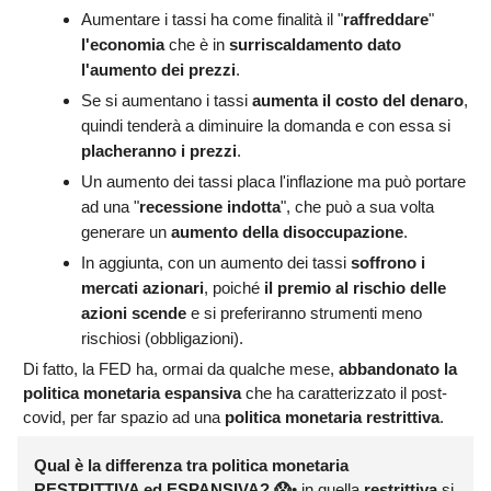
Aumentare i tassi ha come finalità il "
raffreddare
"
l'economia
che è in
surriscaldamento dato
l'aumento dei prezzi
.
Se si aumentano i tassi
aumenta il costo del denaro
,
quindi tenderà a diminuire la domanda e con essa si
placheranno i prezzi
.
Un aumento dei tassi placa l'inflazione ma può portare
ad una "
recessione indotta
", che può a sua volta
generare un
aumento della disoccupazione
.
In aggiunta, con un aumento dei tassi
soffrono i
mercati azionari
, poiché
il premio al rischio delle
azioni scende
e si preferiranno strumenti meno
rischiosi (obbligazioni).
Di fatto, la FED ha, ormai da qualche mese,
abbandonato la
politica monetaria espansiva
che ha caratterizzato il post-
covid, per far spazio ad una
politica monetaria restrittiva
.
Qual è la differenza tra politica monetaria
RESTRITTIVA
ed
ESPANSIVA
? 😱
• in quella
restrittiva
si