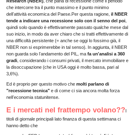
Research (NBER)
, che parla di recessione come il periodo
che intercorre tra il punto massimo e il punto minimo
dell'attività economica del Paese.Per questa ragione,
il NBER
tende a indicare una recessione solo con il senno del poi
,
quindi solo quando è effettivamente passato qualche mese dal
suo inizio, in modo da aver chiaro che si tratti effettivamente di
una difficoltà persistente (= anche se oggi lo fossimo già, il
NBER non si esprimerebbe in tal senso). In aggiunta, il NBER
non guarda solo l'andamento del PIL, ma
fa un'analisi a 360
gradi
, considerando i consumi privati, il mercato immobiliare e
la disoccupazione (che in USA oggi è molto bassa, pari al
3,6%).
Ed è proprio per questo motivo che
molti parlano di
"recessione tecnica"
e di come ci sia ancora molta forza
nell'economia statunitense.
E i mercati nel frattempo volano??
I
titoli di giornale principali lato finanza di questa settimana ci
hanno detto che