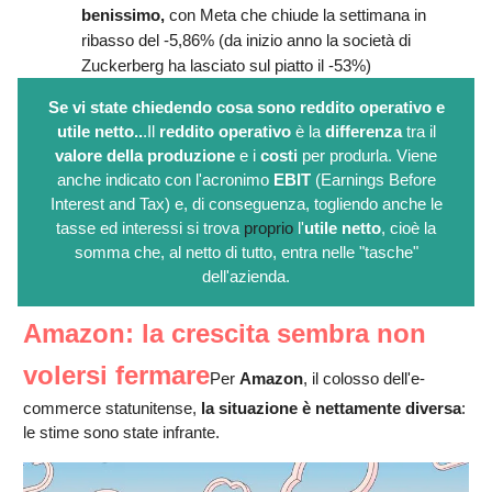
benissimo,
con Meta che chiude la settimana in
ribasso del -5,86% (da inizio anno la società di
Zuckerberg ha lasciato sul piatto il -53%)
Se vi state chiedendo cosa sono reddito operativo e
utile netto..
.
Il
reddito operativo
è la
differenza
tra il
valore
della
produzione
e i
costi
per produrla. Viene
anche indicato con l'acronimo
EBIT
(Earnings Before
Interest and Tax) e, di conseguenza, togliendo anche le
tasse ed interessi si trova
proprio
l'
utile netto
, cioè la
somma che, al netto di tutto, entra nelle "tasche"
dell'azienda.
Amazon: la crescita sembra non
volersi fermare
Per
Amazon
, il colosso dell'e-
commerce statunitense,
la situazione è nettamente diversa
:
le stime sono state infrante.