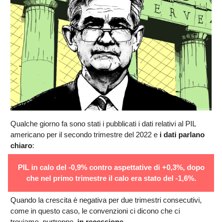
Qualche giorno fa sono stati i pubblicati i dati relativi al PIL
americano per il secondo trimestre del 2022 e
i dati parlano
chiaro
:
PIL in calo del -0,9% contro aspettative di +0,3%, dopo
che nel primo trimestre il calo era stato del -1,6%.
Quando la crescita è negativa per due trimestri consecutivi,
come in questo caso, le convenzioni ci dicono che ci
troviamo, purtroppo,
in recessione
.