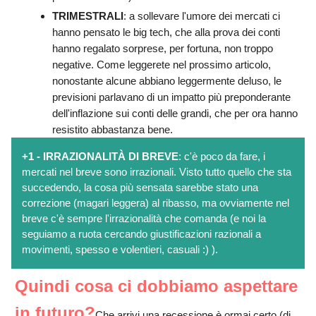
TRIMESTRALI
: a sollevare l'umore dei mercati ci
hanno pensato le big tech, che alla prova dei conti
hanno regalato sorprese, per fortuna, non troppo
negative. Come leggerete nel prossimo articolo,
nonostante alcune abbiano leggermente deluso, le
previsioni parlavano di un impatto più preponderante
dell'inflazione sui conti delle grandi, che per ora hanno
resistito abbastanza bene.
+1 - IRRAZIONALITÀ DI BREVE
: c'è poco da fare, i
mercati nel breve sono irrazionali. Visto tutto quello che sta
succedendo, la cosa più sensata sarebbe stato una
correzione (magari leggera) al ribasso, ma ovviamente nel
breve c'è sempre l'irrazionalità che comanda (e noi la
seguiamo a ruota cercando giustificazioni razionali a
movimenti, spesso e volentieri, casuali :) ).
Quindi cosa ci dobbiamo aspettare
in futuro?
Che arrivi una recessione è ormai certo (di