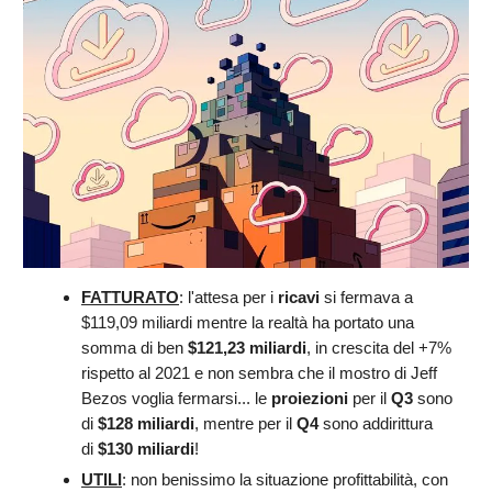
FATTURATO
: l'attesa per i
ricavi
si fermava a
$119,09 miliardi mentre la realtà ha portato una
somma di ben
$121,23 miliardi
, in crescita del +7%
rispetto al 2021 e non sembra che il mostro di Jeff
Bezos voglia fermarsi... le
proiezioni
per il
Q3
sono
di
$128 miliardi
, mentre per il
Q4
sono addirittura
di
$130 miliardi
!
UTILI
: non benissimo la situazione profittabilità, con