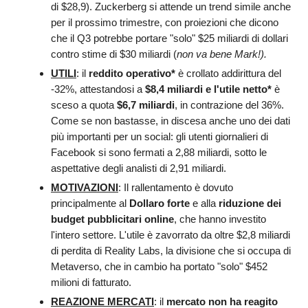
di $28,9). Zuckerberg si attende un trend simile anche
per il prossimo trimestre, con proiezioni che dicono
che il Q3 potrebbe portare "solo" $25 miliardi di dollari
contro stime di $30 miliardi (
non va bene Mark!).
UTILI
: il
reddito operativo*
è crollato addirittura del
-32%, attestandosi a
$8,4 miliardi e
l'
utile netto*
è
sceso a quota
$6,7 miliardi
, in contrazione del 36%.
Come se non bastasse, in discesa anche uno dei dati
più importanti per un social: gli utenti giornalieri di
Facebook si sono fermati a 2,88 miliardi, sotto le
aspettative degli analisti di 2,91 miliardi.
MOTIVAZIONI
: Il rallentamento è dovuto
principalmente al
Dollaro forte
e alla
riduzione dei
budget pubblicitari online
, che hanno investito
l'intero settore. L'utile è zavorrato da oltre $2,8 miliardi
di perdita di Reality Labs, la divisione che si occupa di
Metaverso, che in cambio ha portato "solo" $452
milioni di fatturato.
REAZIONE MERCATI
: il
mercato non ha reagito