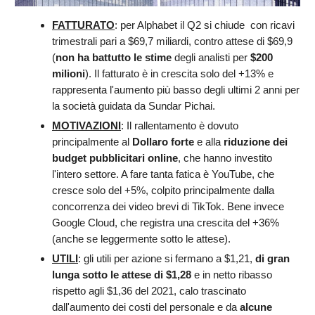
FATTURATO
: per Alphabet il Q2 si chiude con ricavi
trimestrali pari a $69,7 miliardi, contro attese di $69,9
(
non ha battutto le stime
degli analisti per
$200
milioni
). Il fatturato è in crescita solo del +13% e
rappresenta l'aumento più basso degli ultimi 2 anni per
la società guidata da Sundar Pichai.
MOTIVAZIONI
: Il rallentamento è dovuto
principalmente al
Dollaro forte
e alla
riduzione dei
budget pubblicitari online
, che hanno investito
l'intero settore. A fare tanta fatica è YouTube, che
cresce solo del +5%, colpito principalmente dalla
concorrenza dei video brevi di TikTok. Bene invece
Google Cloud, che registra una crescita del +36%
(anche se leggermente sotto le attese).
UTILI
: gli utili per azione si fermano a $1,21,
di gran
lunga sotto le attese di $1,28
e in netto ribasso
rispetto agli $1,36 del 2021, calo trascinato
dall'aumento dei costi del personale e da
alcune