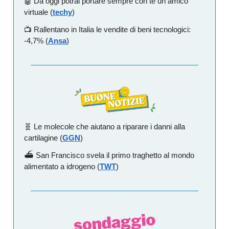
🤖 Da oggi potrai portare sempre con te un amico
virtuale (
techy
)
📺️ Rallentano in Italia le vendite di beni tecnologici:
-4,7% (
Ansa
)
🧬 Le molecole che aiutano a riparare i danni alla
cartilagine (
GGN
)
⛴️ San Francisco svela il primo traghetto al mondo
alimentato a idrogeno (
TWT
)