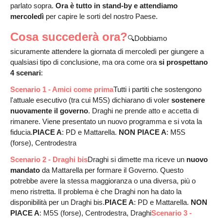
parlato sopra.
Ora è tutto in stand-by e attendiamo
mercoledì
per capire le sorti del nostro Paese.
Cosa succederà ora?
🔍Dobbiamo
sicuramente attendere la giornata di mercoledì per giungere a
qualsiasi tipo di conclusione, ma ora come ora
si prospettano
4 scenari
:
Scenario 1 - Amici come prima
Tutti i partiti che sostengono
l'attuale esecutivo (tra cui M5S) dichiarano di voler
sostenere
nuovamente il governo
. Draghi ne prende atto e accetta di
rimanere. Viene presentato un nuovo programma e si vota la
fiducia.
PIACE A
: PD e Mattarella.
NON PIACE A
: M5S
(forse), Centrodestra
Scenario 2 - Draghi bis
Draghi si dimette ma riceve un
nuovo
mandato
da Mattarella per formare il Governo. Questo
potrebbe avere la stessa maggioranza o una diversa, più o
meno ristretta. Il problema è che Draghi non ha dato la
disponibilità per un Draghi bis.
PIACE A
: PD e Mattarella.
NON
PIACE A
: M5S (forse), Centrodestra, Draghi
Scenario 3 -