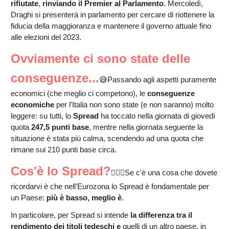
rifiutate
,
rinviando il Premier al Parlamento
. Mercoledì,
Draghi si presenterà in parlamento per cercare di riottenere la
fiducia della maggioranza e mantenere il governo attuale fino
alle elezioni del 2023.
Ovviamente ci sono state delle
conseguenze...
😅Passando agli aspetti puramente
economici (che meglio ci competono), le
conseguenze
economiche
per l'Italia non sono state (e non saranno) molto
leggere: su tutti, lo
Spread
ha toccato nella giornata di giovedì
quota
247,5 punti base
, mentre nella giornata seguente la
situazione è stata più calma, scendendo ad una quota che
rimane sui 210 punti base circa.
Cos'è lo Spread?
🤷🏻‍♂️Se c'è una cosa che dovete
ricordarvi è che nell'Eurozona lo Spread è fondamentale per
un Paese:
più è basso, meglio è
.
In particolare, per Spread si intende
la differenza tra il
rendimento dei titoli tedeschi e
quelli di un altro paese, in