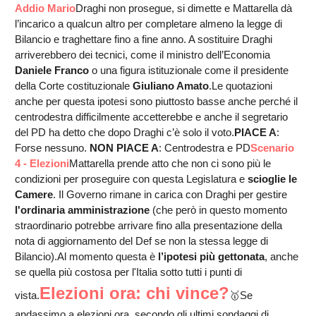
Addio Mario
Draghi non prosegue, si dimette e Mattarella dà
l’incarico a qualcun altro per completare almeno la legge di
Bilancio e traghettare fino a fine anno. A sostituire Draghi
arriverebbero dei tecnici, come il ministro dell’Economia
Daniele Franco
o una figura istituzionale come il presidente
della Corte costituzionale
Giuliano Amato
.Le quotazioni
anche per questa ipotesi sono piuttosto basse anche perché il
centrodestra difficilmente accetterebbe e anche il segretario
del PD ha detto che dopo Draghi c’è solo il voto.
PIACE A
:
Forse nessuno.
NON PIACE A
: Centrodestra e PD
Scenario
4 - Elezioni
Mattarella prende atto che non ci sono più le
condizioni per proseguire con questa Legislatura e
scioglie le
Camere
. Il Governo rimane in carica con Draghi per gestire
l'ordinaria amministrazione
(che però in questo momento
straordinario potrebbe arrivare fino alla presentazione della
nota di aggiornamento del Def se non la stessa legge di
Bilancio).Al momento questa è
l’ipotesi più gettonata
, anche
se quella più costosa per l'Italia sotto tutti i punti di
Elezioni ora: chi vince?
vista.
🥇Se
andassimo a elezioni ora, secondo gli ultimi sondaggi di