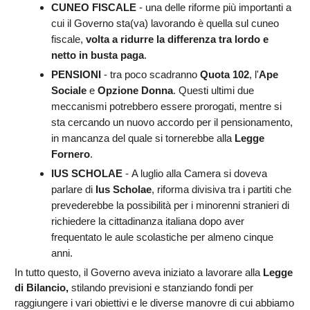
CUNEO FISCALE
- una delle riforme più importanti a
cui il Governo sta(va) lavorando è quella sul cuneo
fiscale,
volta a ridurre la differenza tra lordo e
netto in busta paga
.
PENSIONI
- tra poco scadranno
Quota 102
, l'
Ape
Sociale
e
Opzione Donna
. Questi ultimi due
meccanismi potrebbero essere prorogati, mentre si
sta cercando un nuovo accordo per il pensionamento,
in mancanza del quale si tornerebbe alla
Legge
Fornero
.
IUS SCHOLAE
- A luglio alla Camera si doveva
parlare di
Ius Scholae
, riforma divisiva tra i partiti che
prevederebbe la possibilità per i minorenni stranieri di
richiedere la cittadinanza italiana dopo aver
frequentato le aule scolastiche per almeno cinque
anni.
In tutto questo, il Governo aveva iniziato a lavorare alla
Legge
di Bilancio,
stilando previsioni e stanziando fondi per
raggiungere i vari obiettivi e le diverse manovre di cui abbiamo