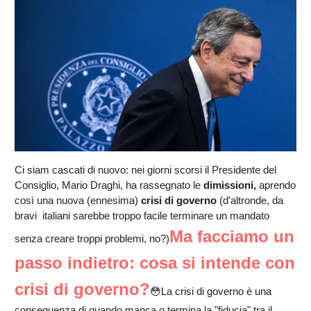
Ci siam cascati di nuovo: nei giorni scorsi il Presidente del
Consiglio, Mario Draghi, ha rassegnato le
dimissioni,
aprendo
così una nuova (ennesima)
crisi di governo
(d'altronde, da
bravi italiani sarebbe troppo facile terminare un mandato
Ma facciamo un
senza creare troppi problemi, no?)
passo indietro: cosa si intende con
crisi di governo?
😳La crisi di governo è una
conseguenza di quando manca o termina la "fiducia" tra il