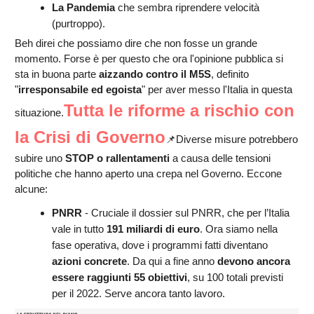
La Pandemia
che sembra riprendere velocità
(purtroppo).
Beh direi che possiamo dire che non fosse un grande
momento. Forse è per questo che ora l'opinione pubblica si
sta in buona parte
aizzando contro il M5S
, definito
"
irresponsabile ed egoista
" per aver messo l'Italia in questa
Tutta le riforme a rischio con
situazione.
la Crisi di Governo
📌Diverse misure potrebbero
subire uno
STOP o rallentamenti
a causa delle tensioni
politiche che hanno aperto una crepa nel Governo. Eccone
alcune:
PNRR
- Cruciale il dossier sul PNRR, che per l’Italia
vale in tutto
191 miliardi di euro
. Ora siamo nella
fase operativa, dove i programmi fatti diventano
azioni concrete
. Da qui a fine anno
devono ancora
essere raggiunti 55 obiettivi
, su 100 totali previsti
per il 2022. Serve ancora tanto lavoro.