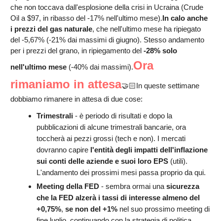
che non toccava dall'esplosione della crisi in Ucraina (Crude
Oil a $97, in ribasso del -17% nell'ultimo mese).
In calo anche
i prezzi del gas naturale
, che nell'ultimo mese ha ripiegato
del -5,67% (-21% dai massimi di giugno). Stesso andamento
per i prezzi del grano, in ripiegamento del
-28% solo
Ora
nell'ultimo mese
(-40% dai massimi).
rimaniamo in attesa
🤝🏻In queste settimane
dobbiamo rimanere in attesa di due cose:
Trimestrali
- è periodo di risultati e dopo la
pubblicazioni di alcune trimestrali bancarie, ora
toccherà ai pezzi grossi (tech e non). I mercati
dovranno capire
l'entità degli impatti dell'inflazione
sui conti delle aziende e suoi loro EPS
(utili).
L'andamento dei prossimi mesi passa proprio da qui.
Meeting della FED
- sembra ormai una
sicurezza
che la FED alzerà i tassi di interesse almeno del
+0,75%
,
se non del +1%
nel suo prossimo meeting di
fine luglio, continuando con la strategia di politica