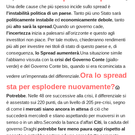
Una delle cause che più spesso incide sullo spread è
l'instabilità politica di un paese
. Tanto più uno Stato sarà
politicamente instabile
ed
economicamente debole
, tanto
più
alto sarà la spread
.Quando un governo cade,
l'incertezza
inizia a palesarsi all'orizzonte e questo agli
investitori non piace. Per tale motivo, chiederanno rendimenti
più alti per investire nei titoli di stato di questo paese e, di
conseguenza,
lo Spread aumenterà
.Una situazione simile
l'abbiamo vissuta con la
crisi del Governo Conte
(giallo-
verde) e del Governo Conte bis, quando si era ricominciata a
Ora lo spread
vedere un'impennata del differenziale.
sta per esplodere nuovamente?
😱
Potrebbe
. Nelle 48 ore successive alla crisi, il differenziale si
è assestato sui 220 punti, da un livello di 205 pre-crisi, segno
di come
i mercati siano ancora in attesa
di ciò che
succederà mercoledì e stiano aspettando per muoversi in un
senso o in un altro.Secondo la banca d'affari
Citi
, la caduta del
governo Draghi
potrebbe fare meno paura oggi rispetto al