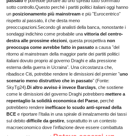
passato
e potrebbe portare ad uno spread tutto sommato
sotto controllo.Questo perché i partiti politici italiani oggi hanno
un
posizionamento più mainstream
e più "Eurocentrico"
rispetto al passato, il che desta meno
preoccupazioni.Secondo gli analisti della banca, nonostante i
sondaggi indichino come probabile una
vittoria del centro-
destra alle prossime elezioni
, questa prospettiva
non
preoccupa come avrebbe fatto in passato
a causa "del
ritorno al mainstream della maggior parte dei partiti politici
italiani dovuto proprio al governo Draghi e alla pressione
esterna della guerra in Ucraina". Una circostanza che,
ribadisce Citi, potrebbe rendere le dimissioni del premier "
uno
scenario meno distruttivo che in passato
" (Fonte:
SkyTg24).
Di altro avviso è invece Barclays
, che sostiene
come le dimissioni del governo Draghi potrebbero
mettere a
repentaglio la solidità economica del Paese
, perché
potrebbero rendere
inefficace lo scudo anti-spread della
BCE
e riportare l'Italia in una spirale di innalzamento dei tassi
sul debito
difficile da gestire
, soprattutto in un contesto
macroeconomico dove l'inflazione deve essere combattuta