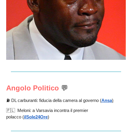
Angolo Politico
💬
⛽️ DL carburanti: fiducia della camera al governo (
Ansa
)
🇵🇱 Meloni: a Varsavia incontra il premier
polacco
(
ilSole24Ore
)