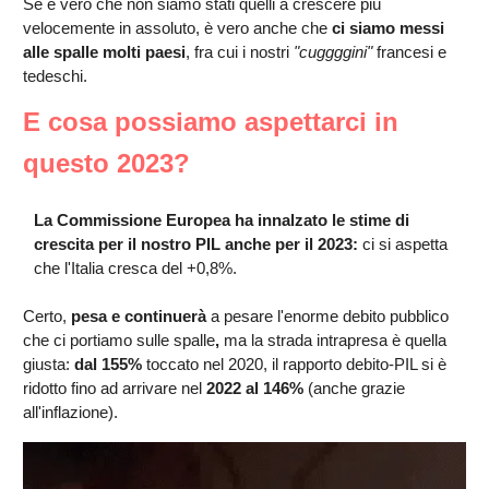
Se è vero che non siamo stati quelli a crescere più
velocemente in assoluto, è vero anche che
ci siamo messi
alle spalle molti paesi
, fra cui i nostri
"cuggggini"
francesi e
tedeschi.
E cosa possiamo aspettarci in
questo 2023?
La Commissione Europea ha innalzato le stime di
crescita per il nostro PIL anche per il 2023:
ci si aspetta
che l'Italia cresca del +0,8%.
Certo,
pesa e continuerà
a pesare l'enorme debito pubblico
che ci portiamo sulle spalle
,
ma la strada intrapresa è quella
giusta:
dal 155%
toccato nel 2020, il rapporto debito-PIL si è
ridotto fino ad arrivare nel
2022 al 146%
(anche grazie
all'inflazione).