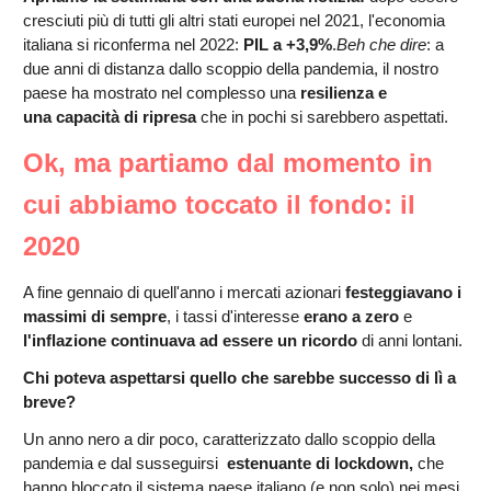
cresciuti più di tutti gli altri stati europei nel 2021, l'economia
italiana si riconferma nel 2022:
PIL a +3,9%
.
Beh che dire
: a
due anni di distanza dallo scoppio della pandemia, il nostro
paese ha mostrato nel complesso una
resilienza
e
una
capacità di ripresa
che in pochi si sarebbero aspettati.
Ok, ma partiamo dal momento in
cui abbiamo toccato il fondo: il
2020
A fine gennaio di quell'anno i mercati azionari
festeggiavano i
massimi di sempre
, i tassi d'interesse
erano a zero
e
l'inflazione continuava ad essere un ricordo
di anni lontani.
Chi poteva aspettarsi quello che sarebbe successo
di lì a
breve
?
Un anno nero a dir poco, caratterizzato dallo scoppio della
pandemia e dal susseguirsi
estenuante di lockdown,
che
hanno bloccato il sistema paese italiano (e non solo) nei mesi