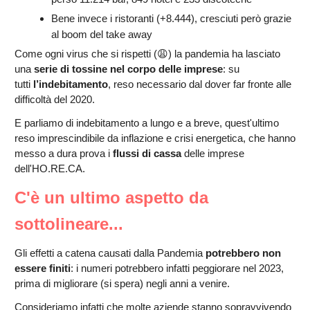
Bene invece i ristoranti (+8.444), cresciuti però grazie
al boom del take away
Come ogni virus che si rispetti (😩) la pandemia ha lasciato
una
serie di tossine nel corpo delle imprese
: su
tutti
l’indebitamento
, reso necessario dal dover far fronte alle
difficoltà del 2020.
E parliamo di indebitamento a lungo e a breve, quest'ultimo
reso imprescindibile da inflazione e crisi energetica, che hanno
messo a dura prova i
flussi di cassa
delle imprese
dell'HO.RE.CA.
C'è un ultimo aspetto da
sottolineare...
Gli effetti a catena causati dalla Pandemia
potrebbero non
essere finiti
: i numeri potrebbero infatti peggiorare nel 2023,
prima di migliorare (si spera) negli anni a venire.
Consideriamo infatti che molte aziende stanno sopravvivendo