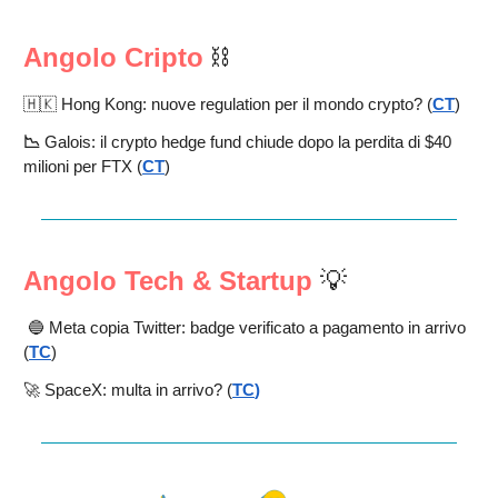
Angolo Cripto
⛓️
🇭🇰 Hong Kong: nuove regulation per il mondo crypto?
(
CT
)
📉
Galois: il crypto hedge fund chiude dopo la perdita di $40
milioni per FTX
(
CT
)
Angolo Tech & Startup
💡
🔵 Meta copia Twitter: badge verificato a pagamento in arrivo
(
TC
)
🚀 SpaceX: multa in arrivo? (
TC
)