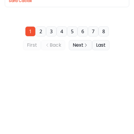
Sara Cacioli
1
2
3
4
5
6
7
8
First
Back
Next
Last